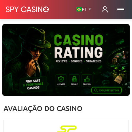
PT
▼
AVALIAÇÃO DO CASINO