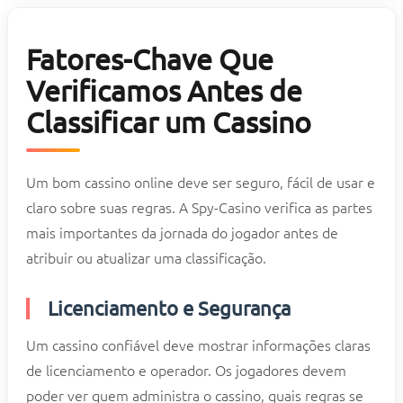
Fatores-Chave Que
Verificamos Antes de
Classificar um Cassino
Um bom cassino online deve ser seguro, fácil de usar e
claro sobre suas regras. A Spy-Casino verifica as partes
mais importantes da jornada do jogador antes de
atribuir ou atualizar uma classificação.
Licenciamento e Segurança
Um cassino confiável deve mostrar informações claras
de licenciamento e operador. Os jogadores devem
poder ver quem administra o cassino, quais regras se