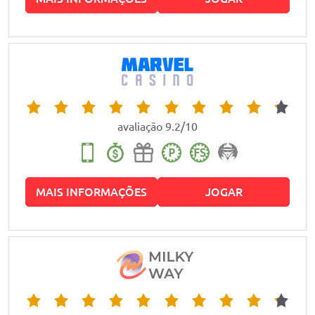
avaliação 9.2/10
MAIS INFORMAÇÕES
JOGAR