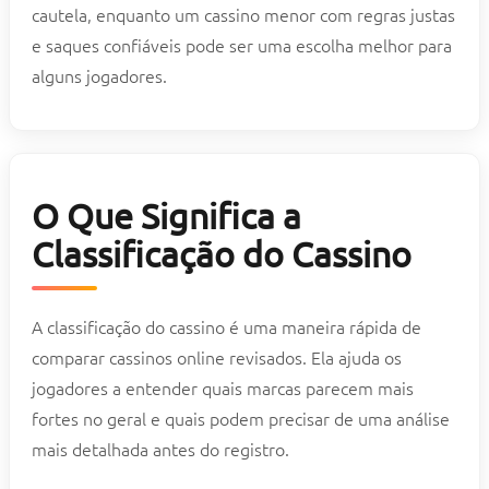
cautela, enquanto um cassino menor com regras justas
e saques confiáveis pode ser uma escolha melhor para
alguns jogadores.
O Que Significa a
Classificação do Cassino
A classificação do cassino é uma maneira rápida de
comparar cassinos online revisados. Ela ajuda os
jogadores a entender quais marcas parecem mais
fortes no geral e quais podem precisar de uma análise
mais detalhada antes do registro.