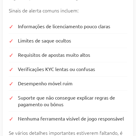
Sinais de alerta comuns incluem:
Informações de licenciamento pouco claras
Limites de saque ocultos
Requisitos de apostas muito altos
Verificações KYC lentas ou confusas
Desempenho móvel ruim
Suporte que não consegue explicar regras de
pagamento ou bônus
Nenhuma ferramenta visível de jogo responsável
Se vários detalhes importantes estiverem faltando, é