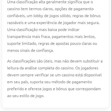
Uma classificação alta geralmente significa que o
cassino tem termos claros, opções de pagamento
confiáveis, um lobby de jogos sólido, regras de bônus
razoáveis e uma experiência de jogador mais segura.
Uma classificação mais baixa pode indicar
transparência mais fraca, pagamentos mais lentos,
suporte limitado, regras de apostas pouco claras ou
menos sinais de confiança.
As classificações são úteis, mas não devem substituir a
leitura da análise completa do cassino. Os jogadores
devem sempre verificar se um cassino está disponível
em seu país, suporta seu método de pagamento
preferido e oferece jogos e bônus que correspondam
ao seu estilo de jogo.