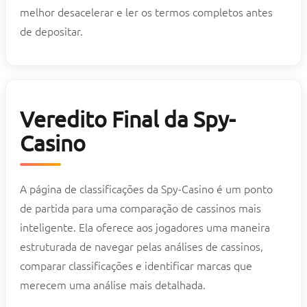
melhor desacelerar e ler os termos completos antes
de depositar.
Veredito Final da Spy-
Casino
A página de classificações da Spy-Casino é um ponto
de partida para uma comparação de cassinos mais
inteligente. Ela oferece aos jogadores uma maneira
estruturada de navegar pelas análises de cassinos,
comparar classificações e identificar marcas que
merecem uma análise mais detalhada.