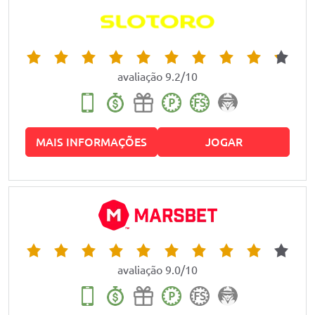
avaliação 9.2/10
MAIS INFORMAÇÕES
JOGAR
avaliação 9.0/10