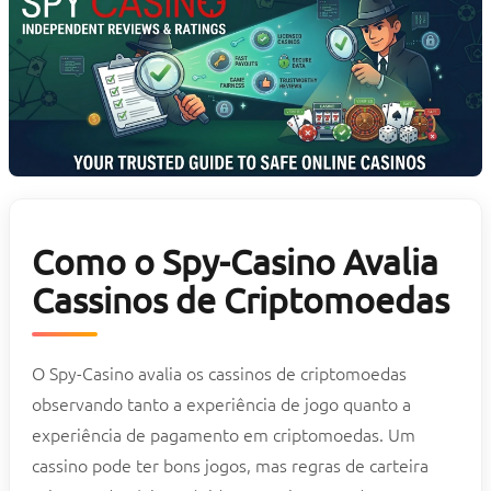
Como o Spy-Casino Avalia
Cassinos de Criptomoedas
O Spy-Casino avalia os cassinos de criptomoedas
observando tanto a experiência de jogo quanto a
experiência de pagamento em criptomoedas. Um
cassino pode ter bons jogos, mas regras de carteira