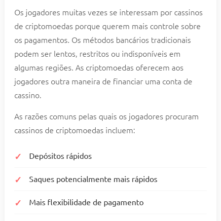
Os jogadores muitas vezes se interessam por cassinos
de criptomoedas porque querem mais controle sobre
os pagamentos. Os métodos bancários tradicionais
podem ser lentos, restritos ou indisponíveis em
algumas regiões. As criptomoedas oferecem aos
jogadores outra maneira de financiar uma conta de
cassino.
As razões comuns pelas quais os jogadores procuram
cassinos de criptomoedas incluem:
Depósitos rápidos
Saques potencialmente mais rápidos
Mais flexibilidade de pagamento