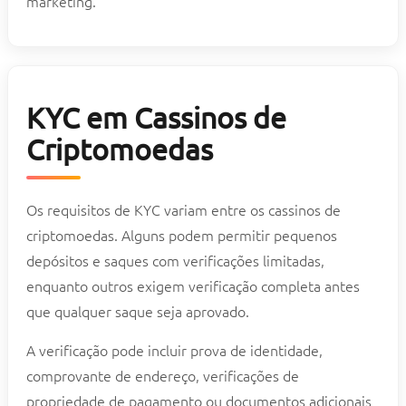
marketing.
KYC em Cassinos de
Criptomoedas
Os requisitos de KYC variam entre os cassinos de
criptomoedas. Alguns podem permitir pequenos
depósitos e saques com verificações limitadas,
enquanto outros exigem verificação completa antes
que qualquer saque seja aprovado.
A verificação pode incluir prova de identidade,
comprovante de endereço, verificações de
propriedade de pagamento ou documentos adicionais