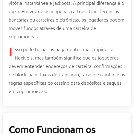
vitória instantânea e jackpots. A principal diferença é o
caixa. Em vez de usar apenas cartões, transferências
bancárias ou carteiras eletrônicas, os jogadores podem
mover fundos através de uma carteira de
criptomoedas.
I
sso pode tornar os pagamentos mais rápidos e
flexíveis, mas também significa que os jogadores
devem entender endereços de carteira, confirmações
de blockchain, taxas de transação, taxas de câmbio e as
regras específicas do cassino para depósitos e saques
em criptomoedas.
Como Funcionam os