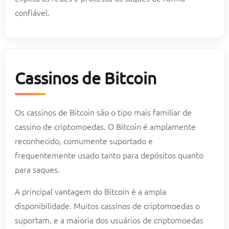
confiável.
Cassinos de Bitcoin
Os cassinos de Bitcoin são o tipo mais familiar de
cassino de criptomoedas. O Bitcoin é amplamente
reconhecido, comumente suportado e
frequentemente usado tanto para depósitos quanto
para saques.
A principal vantagem do Bitcoin é a ampla
disponibilidade. Muitos cassinos de criptomoedas o
suportam, e a maioria dos usuários de criptomoedas