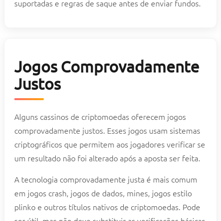
suportadas e regras de saque antes de enviar fundos.
Jogos Comprovadamente
Justos
Alguns cassinos de criptomoedas oferecem jogos
comprovadamente justos. Esses jogos usam sistemas
criptográficos que permitem aos jogadores verificar se
um resultado não foi alterado após a aposta ser feita.
A tecnologia comprovadamente justa é mais comum
em jogos crash, jogos de dados, mines, jogos estilo
plinko e outros títulos nativos de criptomoedas. Pode