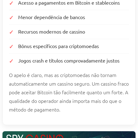
Acesso a pagamentos em Bitcoin e stablecoins
Menor dependência de bancos
Recursos modernos de cassino
Bônus específicos para criptomoedas
Jogos crash e títulos comprovadamente justos
O apelo é claro, mas as criptomoedas não tornam
automaticamente um cassino seguro. Um cassino fraco
pode aceitar Bitcoin tão facilmente quanto um forte. A
qualidade do operador ainda importa mais do que o
método de pagamento.