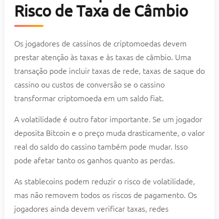
Risco de Taxa de Câmbio
Os jogadores de cassinos de criptomoedas devem
prestar atenção às taxas e às taxas de câmbio. Uma
transação pode incluir taxas de rede, taxas de saque do
cassino ou custos de conversão se o cassino
transformar criptomoeda em um saldo fiat.
A volatilidade é outro fator importante. Se um jogador
deposita Bitcoin e o preço muda drasticamente, o valor
real do saldo do cassino também pode mudar. Isso
pode afetar tanto os ganhos quanto as perdas.
As stablecoins podem reduzir o risco de volatilidade,
mas não removem todos os riscos de pagamento. Os
jogadores ainda devem verificar taxas, redes