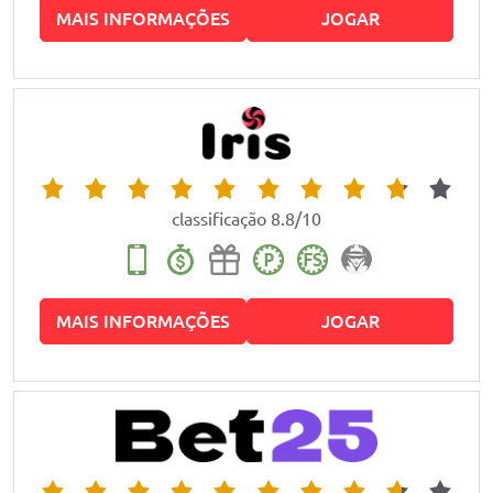
MAIS INFORMAÇÕES
JOGAR
classificação 8.8/10
MAIS INFORMAÇÕES
JOGAR