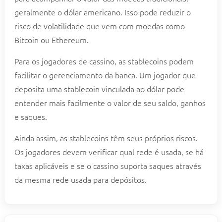
geralmente o dólar americano. Isso pode reduzir o
risco de volatilidade que vem com moedas como
Bitcoin ou Ethereum.
Para os jogadores de cassino, as stablecoins podem
facilitar o gerenciamento da banca. Um jogador que
deposita uma stablecoin vinculada ao dólar pode
entender mais facilmente o valor de seu saldo, ganhos
e saques.
Ainda assim, as stablecoins têm seus próprios riscos.
Os jogadores devem verificar qual rede é usada, se há
taxas aplicáveis e se o cassino suporta saques através
da mesma rede usada para depósitos.