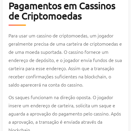
Pagamentos em Cassinos
de Criptomoedas
Para usar um cassino de criptomoedas, um jogador
geralmente precisa de uma carteira de criptomoedas e
de uma moeda suportada. O cassino fornece um
endereço de depósito, e o jogador envia fundos de sua
carteira para esse endereço. Assim que a transação
receber confirmações suficientes na blockchain, o
saldo aparecerá na conta do cassino.
Os saques funcionam na direção oposta. O jogador
insere um endereço de carteira, solicita um saque e
aguarda a aprovação do pagamento pelo cassino. Após
a aprovação, a transação é enviada através da
blockchain.