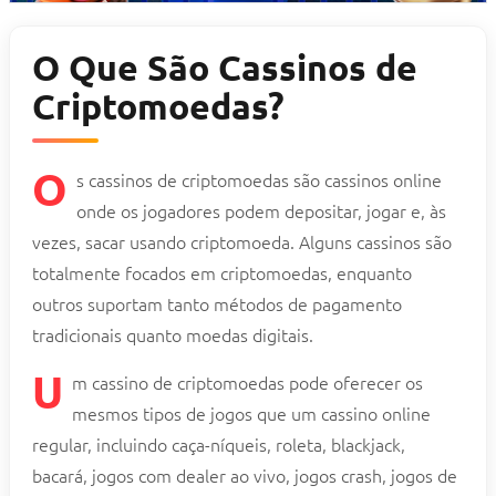
O Que São Cassinos de
Criptomoedas?
O
s cassinos de criptomoedas são cassinos online
onde os jogadores podem depositar, jogar e, às
vezes, sacar usando criptomoeda. Alguns cassinos são
totalmente focados em criptomoedas, enquanto
outros suportam tanto métodos de pagamento
tradicionais quanto moedas digitais.
U
m cassino de criptomoedas pode oferecer os
mesmos tipos de jogos que um cassino online
regular, incluindo caça-níqueis, roleta, blackjack,
bacará, jogos com dealer ao vivo, jogos crash, jogos de