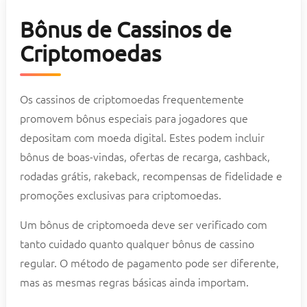
Bônus de Cassinos de
Criptomoedas
Os cassinos de criptomoedas frequentemente
promovem bônus especiais para jogadores que
depositam com moeda digital. Estes podem incluir
bônus de boas-vindas, ofertas de recarga, cashback,
rodadas grátis, rakeback, recompensas de fidelidade e
promoções exclusivas para criptomoedas.
Um bônus de criptomoeda deve ser verificado com
tanto cuidado quanto qualquer bônus de cassino
regular. O método de pagamento pode ser diferente,
mas as mesmas regras básicas ainda importam.