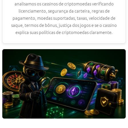
analisamos os cassinos de criptomoedas verificando
licenciamento, segurança da carteira, regras de
pagamento, moedas suportadas, taxas, velocidade de
saque, termos de bônus, justiça dos jogos e se o cassino
explica suas políticas de criptomoedas claramente.