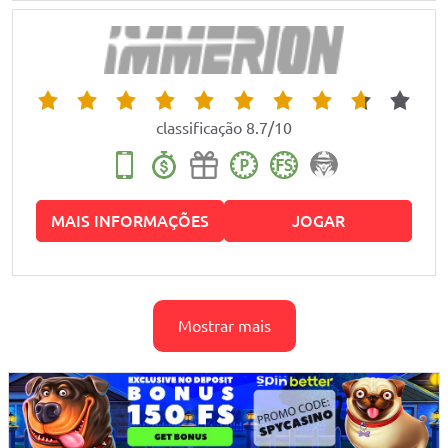
classificação 8.7/10
MAIS INFORMAÇÕES
JOGAR
Mostrar mais