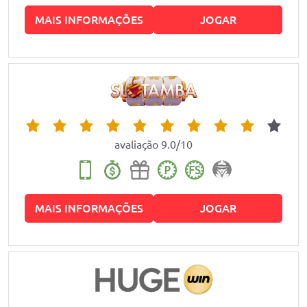
MAIS INFORMAÇÕES
JOGAR
avaliação 9.0/10
MAIS INFORMAÇÕES
JOGAR