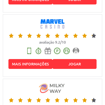
avaliação 9.2/10
MAIS INFORMAÇÕES
JOGAR