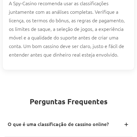
A Spy-Casino recomenda usar as classificações
juntamente com as análises completas. Verifique a
licença, os termos do bônus, as regras de pagamento,
os limites de saque, a seleção de jogos, a experiência
móvel e a qualidade do suporte antes de criar uma
conta. Um bom cassino deve ser claro, justo e fácil de
entender antes que dinheiro real esteja envolvido.
Perguntas Frequentes
O que é uma classificação de cassino online?