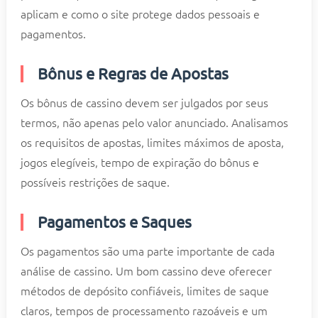
aplicam e como o site protege dados pessoais e
pagamentos.
Bônus e Regras de Apostas
Os bônus de cassino devem ser julgados por seus
termos, não apenas pelo valor anunciado. Analisamos
os requisitos de apostas, limites máximos de aposta,
jogos elegíveis, tempo de expiração do bônus e
possíveis restrições de saque.
Pagamentos e Saques
Os pagamentos são uma parte importante de cada
análise de cassino. Um bom cassino deve oferecer
métodos de depósito confiáveis, limites de saque
claros, tempos de processamento razoáveis e um