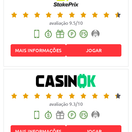
avaliação 9.5/10
MAIS INFORMAÇÕES
JOGAR
avaliação 9.3/10
MAIS INFORMAÇÕES
JOGAR