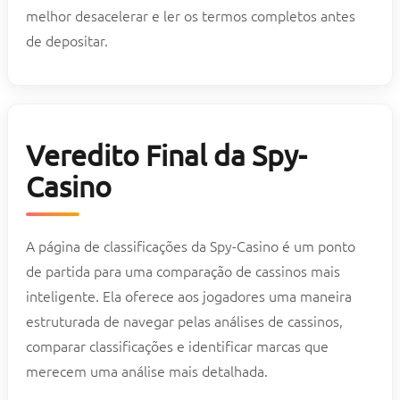
melhor desacelerar e ler os termos completos antes
de depositar.
Veredito Final da Spy-
Casino
A página de classificações da Spy-Casino é um ponto
de partida para uma comparação de cassinos mais
inteligente. Ela oferece aos jogadores uma maneira
estruturada de navegar pelas análises de cassinos,
comparar classificações e identificar marcas que
merecem uma análise mais detalhada.