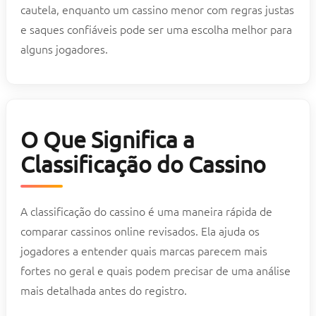
cautela, enquanto um cassino menor com regras justas
e saques confiáveis pode ser uma escolha melhor para
alguns jogadores.
O Que Significa a
Classificação do Cassino
A classificação do cassino é uma maneira rápida de
comparar cassinos online revisados. Ela ajuda os
jogadores a entender quais marcas parecem mais
fortes no geral e quais podem precisar de uma análise
mais detalhada antes do registro.