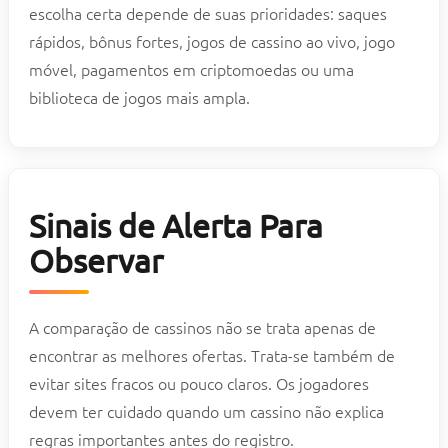
escolha certa depende de suas prioridades: saques
rápidos, bônus fortes, jogos de cassino ao vivo, jogo
móvel, pagamentos em criptomoedas ou uma
biblioteca de jogos mais ampla.
Sinais de Alerta Para
Observar
A comparação de cassinos não se trata apenas de
encontrar as melhores ofertas. Trata-se também de
evitar sites fracos ou pouco claros. Os jogadores
devem ter cuidado quando um cassino não explica
regras importantes antes do registro.