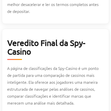
melhor desacelerar e ler os termos completos antes
de depositar.
Veredito Final da Spy-
Casino
A página de classificações da Spy-Casino é um ponto
de partida para uma comparação de cassinos mais
inteligente. Ela oferece aos jogadores uma maneira
estruturada de navegar pelas análises de cassinos,
comparar classificações e identificar marcas que
merecem uma análise mais detalhada.