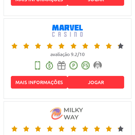
avaliação 9.2/10
MAIS INFORMAÇÕES
JOGAR