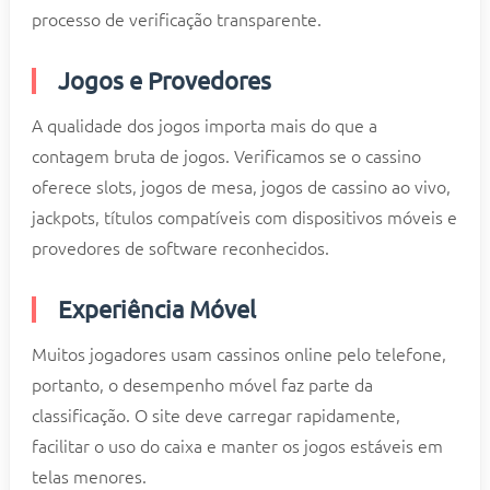
processo de verificação transparente.
Jogos e Provedores
A qualidade dos jogos importa mais do que a
contagem bruta de jogos. Verificamos se o cassino
oferece slots, jogos de mesa, jogos de cassino ao vivo,
jackpots, títulos compatíveis com dispositivos móveis e
provedores de software reconhecidos.
Experiência Móvel
Muitos jogadores usam cassinos online pelo telefone,
portanto, o desempenho móvel faz parte da
classificação. O site deve carregar rapidamente,
facilitar o uso do caixa e manter os jogos estáveis em
telas menores.