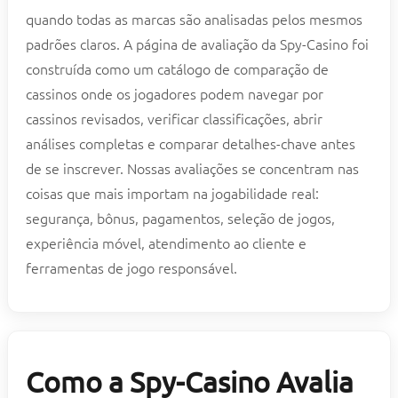
quando todas as marcas são analisadas pelos mesmos
padrões claros. A página de avaliação da Spy-Casino foi
construída como um catálogo de comparação de
cassinos onde os jogadores podem navegar por
cassinos revisados, verificar classificações, abrir
análises completas e comparar detalhes-chave antes
de se inscrever. Nossas avaliações se concentram nas
coisas que mais importam na jogabilidade real:
segurança, bônus, pagamentos, seleção de jogos,
experiência móvel, atendimento ao cliente e
ferramentas de jogo responsável.
Como a Spy-Casino Avalia