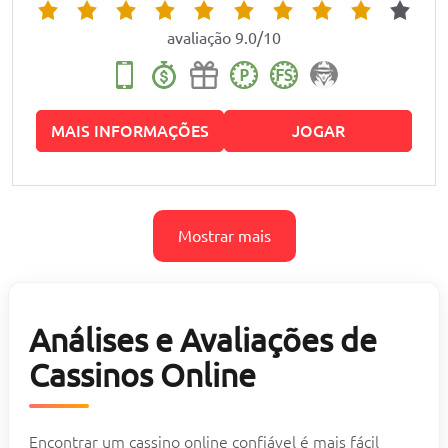
avaliação 9.0/10
MAIS INFORMAÇÕES
JOGAR
Mostrar mais
Análises e Avaliações de
Cassinos Online
Encontrar um cassino online confiável é mais fácil