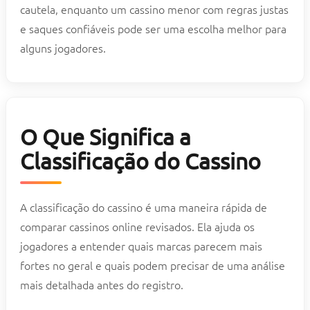
cautela, enquanto um cassino menor com regras justas
e saques confiáveis pode ser uma escolha melhor para
alguns jogadores.
O Que Significa a
Classificação do Cassino
A classificação do cassino é uma maneira rápida de
comparar cassinos online revisados. Ela ajuda os
jogadores a entender quais marcas parecem mais
fortes no geral e quais podem precisar de uma análise
mais detalhada antes do registro.