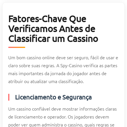
Fatores-Chave Que
Verificamos Antes de
Classificar um Cassino
Um bom cassino online deve ser seguro, fácil de usar e
claro sobre suas regras. A Spy-Casino verifica as partes
mais importantes da jornada do jogador antes de
atribuir ou atualizar uma classificação.
Licenciamento e Segurança
Um cassino confiável deve mostrar informações claras
de licenciamento e operador. Os jogadores devem
poder ver quem administra o cassino, quais regras se