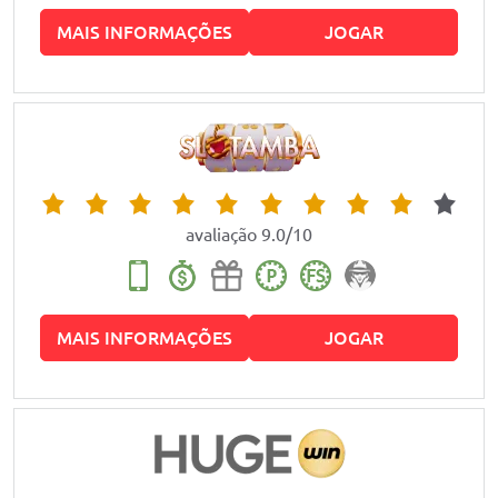
MAIS INFORMAÇÕES
JOGAR
avaliação 9.0/10
MAIS INFORMAÇÕES
JOGAR