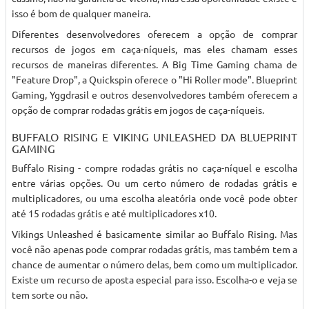
isso é bom de qualquer maneira.
Diferentes desenvolvedores oferecem a opção de comprar
recursos de jogos em caça-níqueis, mas eles chamam esses
recursos de maneiras diferentes. A Big Time Gaming chama de
"Feature Drop", a Quickspin oferece o "Hi Roller mode". Blueprint
Gaming, Yggdrasil e outros desenvolvedores também oferecem a
opção de comprar rodadas grátis em jogos de caça-níqueis.
BUFFALO RISING E VIKING UNLEASHED DA BLUEPRINT
GAMING
Buffalo Rising - compre rodadas grátis no caça-níquel e escolha
entre várias opções. Ou um certo número de rodadas grátis e
multiplicadores, ou uma escolha aleatória onde você pode obter
até 15 rodadas grátis e até multiplicadores x10.
Vikings Unleashed é basicamente similar ao Buffalo Rising. Mas
você não apenas pode comprar rodadas grátis, mas também tem a
chance de aumentar o número delas, bem como um multiplicador.
Existe um recurso de aposta especial para isso. Escolha-o e veja se
tem sorte ou não.