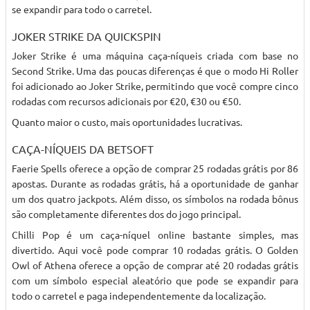
se expandir para todo o carretel.
JOKER STRIKE DA QUICKSPIN
Joker Strike é uma máquina caça-níqueis criada com base no
Second Strike. Uma das poucas diferenças é que o modo Hi Roller
foi adicionado ao Joker Strike, permitindo que você compre cinco
rodadas com recursos adicionais por €20, €30 ou €50.
Quanto maior o custo, mais oportunidades lucrativas.
CAÇA-NÍQUEIS DA BETSOFT
Faerie Spells oferece a opção de comprar 25 rodadas grátis por 86
apostas. Durante as rodadas grátis, há a oportunidade de ganhar
um dos quatro jackpots. Além disso, os símbolos na rodada bônus
são completamente diferentes dos do jogo principal.
Chilli Pop é um caça-níquel online bastante simples, mas
divertido. Aqui você pode comprar 10 rodadas grátis. O Golden
Owl of Athena oferece a opção de comprar até 20 rodadas grátis
com um símbolo especial aleatório que pode se expandir para
todo o carretel e paga independentemente da localização.