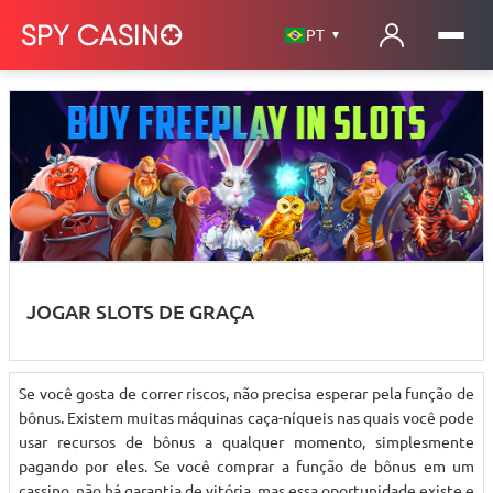
PT
▼
JOGAR SLOTS DE GRAÇA
Se você gosta de correr riscos, não precisa esperar pela função de
bônus. Existem muitas máquinas caça-níqueis nas quais você pode
usar recursos de bônus a qualquer momento, simplesmente
pagando por eles. Se você comprar a função de bônus em um
cassino, não há garantia de vitória, mas essa oportunidade existe e