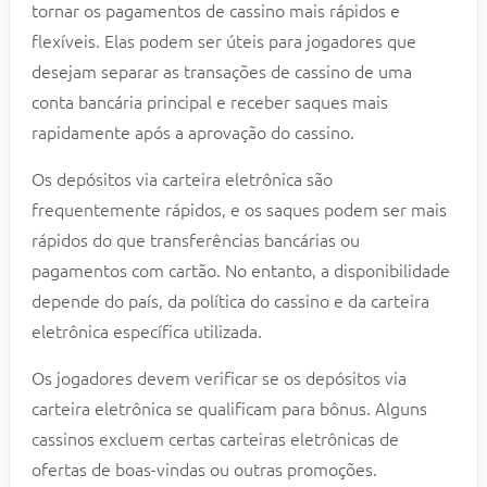
tornar os pagamentos de cassino mais rápidos e
flexíveis. Elas podem ser úteis para jogadores que
desejam separar as transações de cassino de uma
conta bancária principal e receber saques mais
rapidamente após a aprovação do cassino.
Os depósitos via carteira eletrônica são
frequentemente rápidos, e os saques podem ser mais
rápidos do que transferências bancárias ou
pagamentos com cartão. No entanto, a disponibilidade
depende do país, da política do cassino e da carteira
eletrônica específica utilizada.
Os jogadores devem verificar se os depósitos via
carteira eletrônica se qualificam para bônus. Alguns
cassinos excluem certas carteiras eletrônicas de
ofertas de boas-vindas ou outras promoções.