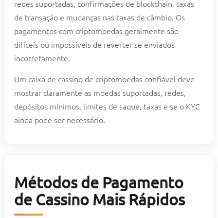
redes suportadas, confirmações de blockchain, taxas
de transação e mudanças nas taxas de câmbio. Os
pagamentos com criptomoedas geralmente são
difíceis ou impossíveis de reverter se enviados
incorretamente.
Um caixa de cassino de criptomoedas confiável deve
mostrar claramente as moedas suportadas, redes,
depósitos mínimos, limites de saque, taxas e se o KYC
ainda pode ser necessário.
Métodos de Pagamento
de Cassino Mais Rápidos