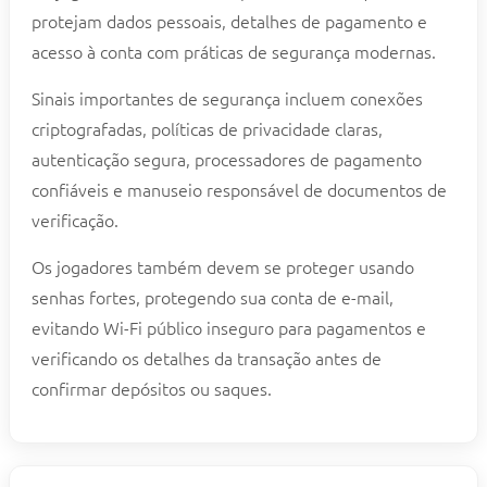
protejam dados pessoais, detalhes de pagamento e
acesso à conta com práticas de segurança modernas.
Sinais importantes de segurança incluem conexões
criptografadas, políticas de privacidade claras,
autenticação segura, processadores de pagamento
confiáveis e manuseio responsável de documentos de
verificação.
Os jogadores também devem se proteger usando
senhas fortes, protegendo sua conta de e-mail,
evitando Wi-Fi público inseguro para pagamentos e
verificando os detalhes da transação antes de
confirmar depósitos ou saques.