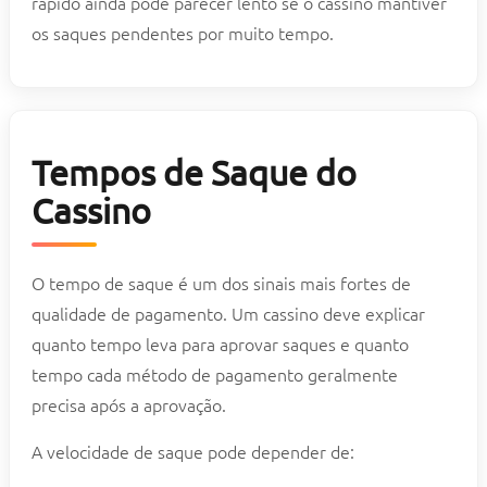
rápido ainda pode parecer lento se o cassino mantiver
os saques pendentes por muito tempo.
Tempos de Saque do
Cassino
O tempo de saque é um dos sinais mais fortes de
qualidade de pagamento. Um cassino deve explicar
quanto tempo leva para aprovar saques e quanto
tempo cada método de pagamento geralmente
precisa após a aprovação.
A velocidade de saque pode depender de: