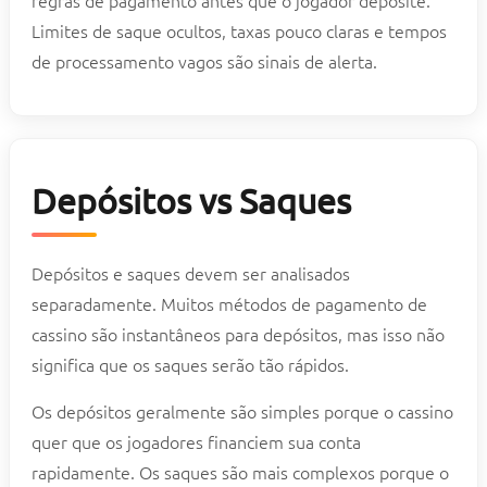
regras de pagamento antes que o jogador deposite.
Limites de saque ocultos, taxas pouco claras e tempos
de processamento vagos são sinais de alerta.
Depósitos vs Saques
Depósitos e saques devem ser analisados
separadamente. Muitos métodos de pagamento de
cassino são instantâneos para depósitos, mas isso não
significa que os saques serão tão rápidos.
Os depósitos geralmente são simples porque o cassino
quer que os jogadores financiem sua conta
rapidamente. Os saques são mais complexos porque o