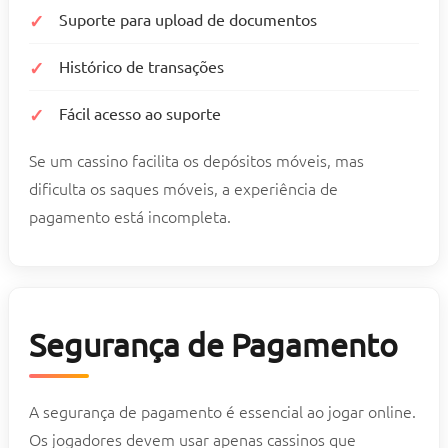
Suporte para upload de documentos
Histórico de transações
Fácil acesso ao suporte
Se um cassino facilita os depósitos móveis, mas
dificulta os saques móveis, a experiência de
pagamento está incompleta.
Segurança de Pagamento
A segurança de pagamento é essencial ao jogar online.
Os jogadores devem usar apenas cassinos que