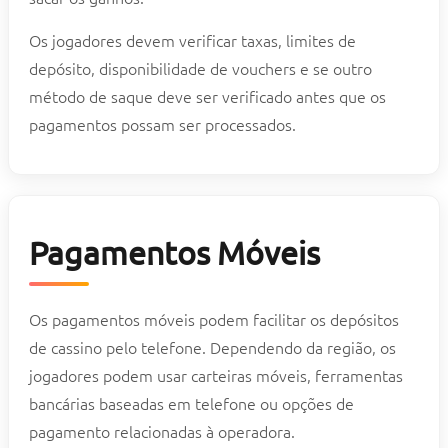
Os jogadores devem verificar taxas, limites de
depósito, disponibilidade de vouchers e se outro
método de saque deve ser verificado antes que os
pagamentos possam ser processados.
Pagamentos Móveis
Os pagamentos móveis podem facilitar os depósitos
de cassino pelo telefone. Dependendo da região, os
jogadores podem usar carteiras móveis, ferramentas
bancárias baseadas em telefone ou opções de
pagamento relacionadas à operadora.