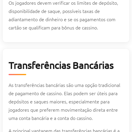
Os jogadores devem verificar os limites de depósito,
disponibilidade de saque, possíveis taxas de
adiantamento de dinheiro e se os pagamentos com
cartão se qualificam para bônus de cassino.
Transferências Bancárias
As transferências bancárias são uma opção tradicional
de pagamento de cassino. Elas podem ser úteis para
depósitos e saques maiores, especialmente para
jogadores que preferem movimentação direta entre
uma conta bancária e a conta do cassino.
A principal vantagem das transferências bancárias é a