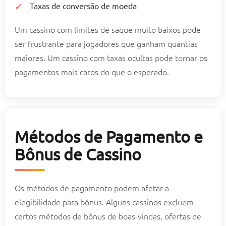
Taxas de conversão de moeda
Um cassino com limites de saque muito baixos pode
ser frustrante para jogadores que ganham quantias
maiores. Um cassino com taxas ocultas pode tornar os
pagamentos mais caros do que o esperado.
Métodos de Pagamento e
Bônus de Cassino
Os métodos de pagamento podem afetar a
elegibilidade para bônus. Alguns cassinos excluem
certos métodos de bônus de boas-vindas, ofertas de