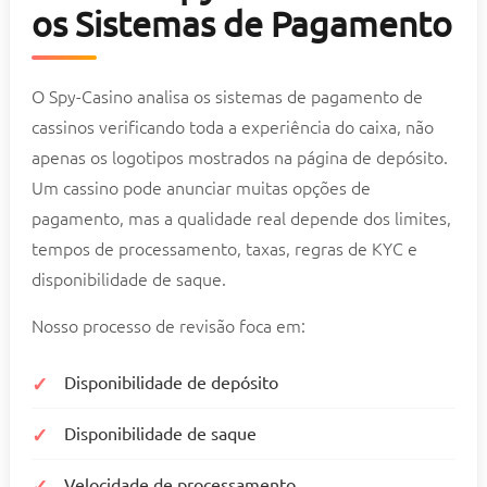
os Sistemas de Pagamento
O Spy-Casino analisa os sistemas de pagamento de
cassinos verificando toda a experiência do caixa, não
apenas os logotipos mostrados na página de depósito.
Um cassino pode anunciar muitas opções de
pagamento, mas a qualidade real depende dos limites,
tempos de processamento, taxas, regras de KYC e
disponibilidade de saque.
Nosso processo de revisão foca em:
Disponibilidade de depósito
Disponibilidade de saque
Velocidade de processamento