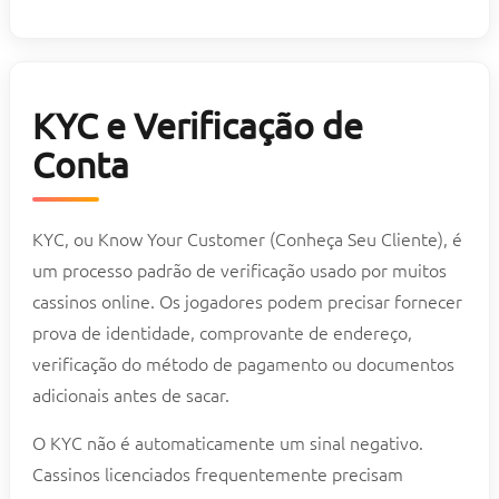
KYC e Verificação de
Conta
KYC, ou Know Your Customer (Conheça Seu Cliente), é
um processo padrão de verificação usado por muitos
cassinos online. Os jogadores podem precisar fornecer
prova de identidade, comprovante de endereço,
verificação do método de pagamento ou documentos
adicionais antes de sacar.
O KYC não é automaticamente um sinal negativo.
Cassinos licenciados frequentemente precisam