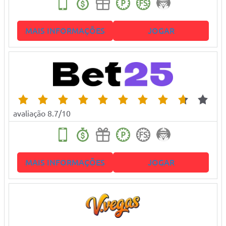
MAIS INFORMAÇÕES
JOGAR
avaliação 8.7/10
MAIS INFORMAÇÕES
JOGAR