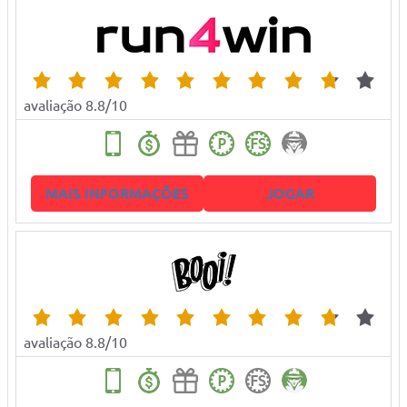
avaliação 8.8/10
MAIS INFORMAÇÕES
JOGAR
avaliação 8.8/10