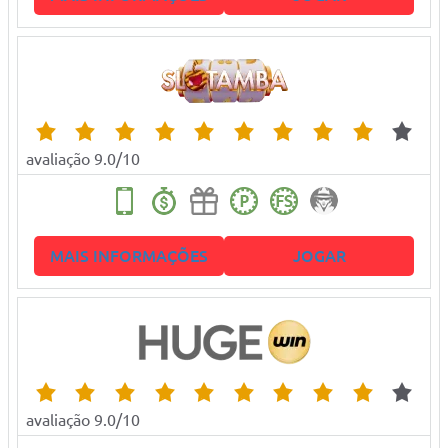
avaliação 9.0/10
MAIS INFORMAÇÕES
JOGAR
avaliação 9.0/10