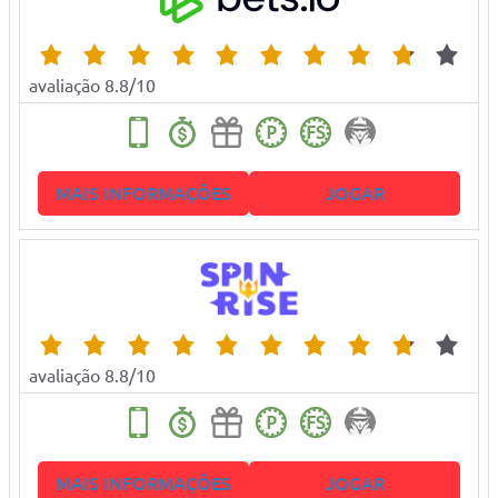
avaliação 8.8/10
MAIS INFORMAÇÕES
JOGAR
avaliação 8.8/10
MAIS INFORMAÇÕES
JOGAR