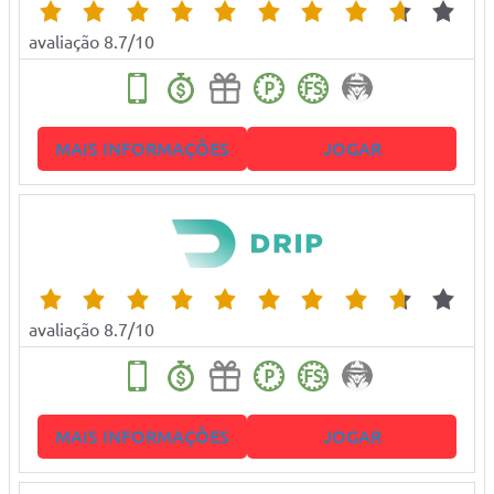
avaliação 8.7/10
MAIS INFORMAÇÕES
JOGAR
avaliação 8.7/10
MAIS INFORMAÇÕES
JOGAR