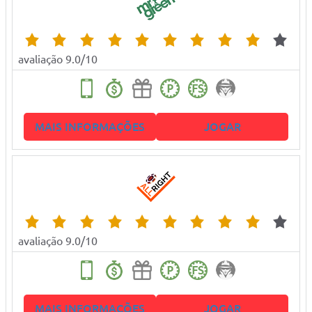
avaliação 9.0/10
MAIS INFORMAÇÕES
JOGAR
avaliação 9.0/10
MAIS INFORMAÇÕES
JOGAR