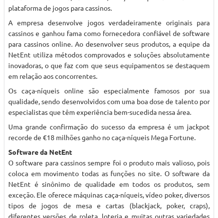
plataforma de jogos para cassinos.
A empresa desenvolve jogos verdadeiramente originais para
cassinos e ganhou fama como fornecedora confiável de software
para cassinos online. Ao desenvolver seus produtos, a equipe da
NetEnt utiliza métodos comprovados e soluções absolutamente
inovadoras, o que faz com que seus equipamentos se destaquem
em relação aos concorrentes.
Os caça-níqueis online são especialmente famosos por sua
qualidade, sendo desenvolvidos com uma boa dose de talento por
especialistas que têm experiência bem-sucedida nessa área.
Uma grande confirmação do sucesso da empresa é um jackpot
recorde de €18 milhões ganho no caça-níqueis Mega Fortune.
Software da NetEnt
O software para cassinos sempre foi o produto mais valioso, pois
coloca em movimento todas as funções no site. O software da
NetEnt é sinônimo de qualidade em todos os produtos, sem
exceção. Ele oferece máquinas caça-níqueis, vídeo poker, diversos
tipos de jogos de mesa e cartas (blackjack, poker, craps),
diferentes versões de roleta, loteria e muitas outras variedades