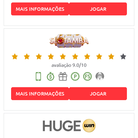
MAIS INFORMAÇÕES
JOGAR
avaliação 9.0/10
MAIS INFORMAÇÕES
JOGAR