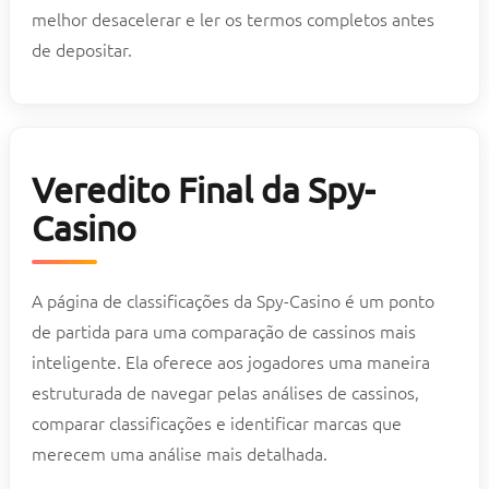
melhor desacelerar e ler os termos completos antes
de depositar.
Veredito Final da Spy-
Casino
A página de classificações da Spy-Casino é um ponto
de partida para uma comparação de cassinos mais
inteligente. Ela oferece aos jogadores uma maneira
estruturada de navegar pelas análises de cassinos,
comparar classificações e identificar marcas que
merecem uma análise mais detalhada.