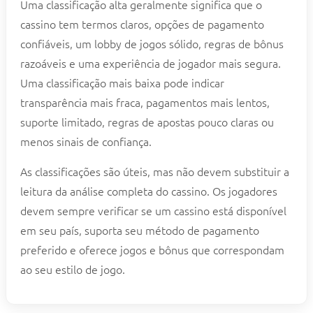
Uma classificação alta geralmente significa que o
cassino tem termos claros, opções de pagamento
confiáveis, um lobby de jogos sólido, regras de bônus
razoáveis e uma experiência de jogador mais segura.
Uma classificação mais baixa pode indicar
transparência mais fraca, pagamentos mais lentos,
suporte limitado, regras de apostas pouco claras ou
menos sinais de confiança.
As classificações são úteis, mas não devem substituir a
leitura da análise completa do cassino. Os jogadores
devem sempre verificar se um cassino está disponível
em seu país, suporta seu método de pagamento
preferido e oferece jogos e bônus que correspondam
ao seu estilo de jogo.