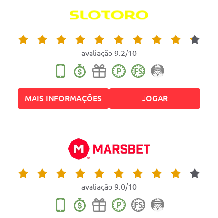
avaliação 9.2/10
MAIS INFORMAÇÕES
JOGAR
avaliação 9.0/10