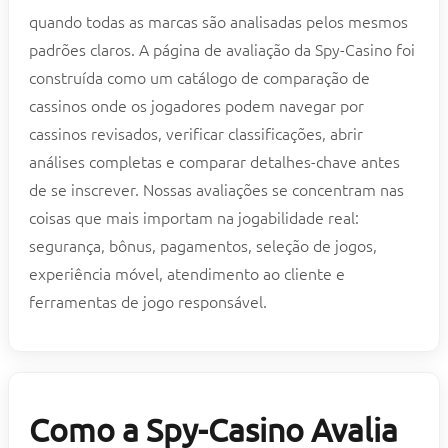
quando todas as marcas são analisadas pelos mesmos
padrões claros. A página de avaliação da Spy-Casino foi
construída como um catálogo de comparação de
cassinos onde os jogadores podem navegar por
cassinos revisados, verificar classificações, abrir
análises completas e comparar detalhes-chave antes
de se inscrever. Nossas avaliações se concentram nas
coisas que mais importam na jogabilidade real:
segurança, bônus, pagamentos, seleção de jogos,
experiência móvel, atendimento ao cliente e
ferramentas de jogo responsável.
Como a Spy-Casino Avalia