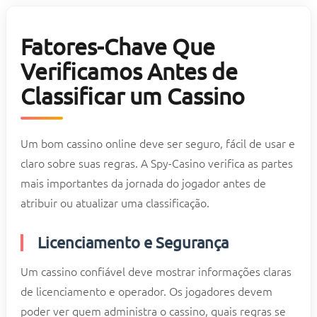
Fatores-Chave Que
Verificamos Antes de
Classificar um Cassino
Um bom cassino online deve ser seguro, fácil de usar e
claro sobre suas regras. A Spy-Casino verifica as partes
mais importantes da jornada do jogador antes de
atribuir ou atualizar uma classificação.
Licenciamento e Segurança
Um cassino confiável deve mostrar informações claras
de licenciamento e operador. Os jogadores devem
poder ver quem administra o cassino, quais regras se