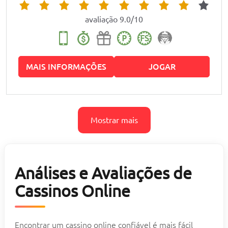
avaliação 9.0/10
MAIS INFORMAÇÕES
JOGAR
Mostrar mais
Análises e Avaliações de
Cassinos Online
Encontrar um cassino online confiável é mais fácil