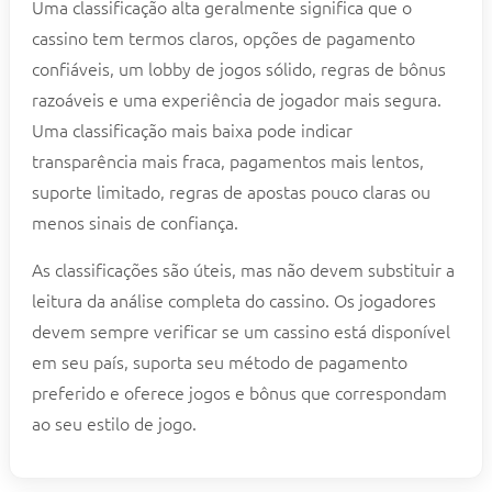
Uma classificação alta geralmente significa que o
cassino tem termos claros, opções de pagamento
confiáveis, um lobby de jogos sólido, regras de bônus
razoáveis e uma experiência de jogador mais segura.
Uma classificação mais baixa pode indicar
transparência mais fraca, pagamentos mais lentos,
suporte limitado, regras de apostas pouco claras ou
menos sinais de confiança.
As classificações são úteis, mas não devem substituir a
leitura da análise completa do cassino. Os jogadores
devem sempre verificar se um cassino está disponível
em seu país, suporta seu método de pagamento
preferido e oferece jogos e bônus que correspondam
ao seu estilo de jogo.