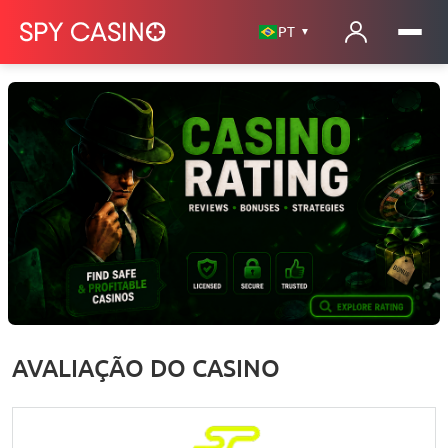
PT
▼
AVALIAÇÃO DO CASINO