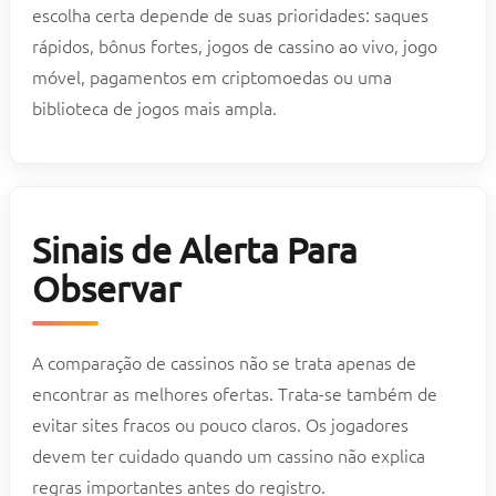
escolha certa depende de suas prioridades: saques
rápidos, bônus fortes, jogos de cassino ao vivo, jogo
móvel, pagamentos em criptomoedas ou uma
biblioteca de jogos mais ampla.
Sinais de Alerta Para
Observar
A comparação de cassinos não se trata apenas de
encontrar as melhores ofertas. Trata-se também de
evitar sites fracos ou pouco claros. Os jogadores
devem ter cuidado quando um cassino não explica
regras importantes antes do registro.