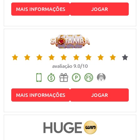
MAIS INFORMAÇÕES
JOGAR
avaliação 9.0/10
MAIS INFORMAÇÕES
JOGAR