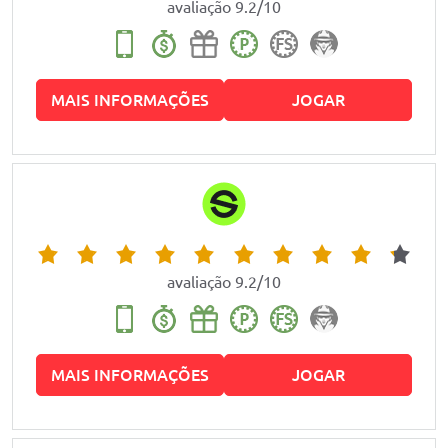
avaliação 9.2/10
MAIS INFORMAÇÕES
JOGAR
avaliação 9.2/10
MAIS INFORMAÇÕES
JOGAR