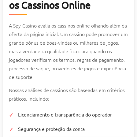
os Cassinos Online
A Spy-Casino avalia os cassinos online olhando além da
oferta da página inicial. Um cassino pode promover um
grande bônus de boas-vindas ou milhares de jogos,
mas a verdadeira qualidade fica clara quando os
jogadores verificam os termos, regras de pagamento,
processo de saque, provedores de jogos e experiência
de suporte.
Nossas análises de cassinos são baseadas em critérios
práticos, incluindo:
Licenciamento e transparência do operador
Segurança e proteção da conta