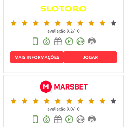
avaliação 9.2/10
MAIS INFORMAÇÕES
JOGAR
avaliação 9.0/10